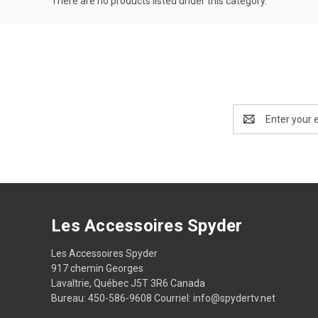
There are no products listed under this category.
Email
Address
Les Accessoires Spyder
Les Accessoires Spyder
917 chemin Georges
Lavaltrie, Québec J5T 3R6 Canada
Bureau: 450-586-9608 Courriel: info@spydertv.net