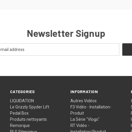
Newsletter Signup
CATEGORIES
INFORMATION
LIQUIDATION
Autres Vidéos
Le Grizzly Spyder Lift
F3 Vidéo - Installation-
Pedal Box
Produit
Produits nettoyants
La Série "Vlogs"
Remorque
RT Vidéo -
RLS Silencieux
Installation/Produit