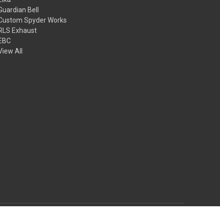
Guardian Bell
Custom Spyder Works
RLS Exhaust
EBC
View All