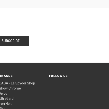
BRANDS
FOLLOW US
CASA - La Spyder Shop
Show Chrome
Rivco
UltraGard
Iron Hold
Elka